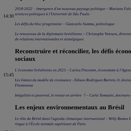
2018-2022 : émergence d'un nouveau paysage politique – Mariana Falcão Chaise, doctorante en
sciences politiques à l'Université de São Paulo
14:30
Les défis du bloc progressiste – Giancarlo Summa, politologue
Le renouveau de la diplomatie brésilienne – Christophe Ventura,
directe
de relations internationales et stratégiques
Reconstruire et réconcilier, les défis écon
sociaux
L’économie brésilienne en 2023 – Carlos Pincemin, économiste à l'Age
15:45
Les limites du modèle de croissance - Edison Rodrigues Barreto Jr, doc
Fluminense
Inégalités et pauvreté, le retour en arrière ? – Carla Tomazini, docteure
Les enjeux environnementaux au Brésil
Le rôle du Brésil dans l'agenda climatique international – Willy Ramos Delvalle, journaliste, doctorant en géopolitique du
risque à l'École normale supérieure de Paris