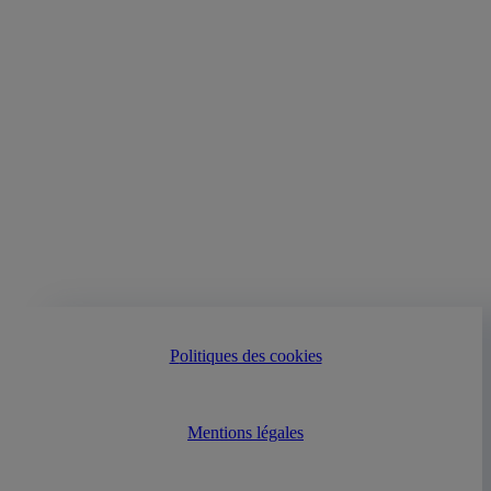
Informations pratiques
L’évènement se tiendra sous un format
hybride, à la fois en présentiel et en
visioconférence, à l’auditorium Mistral de
l’AFD, à Paris
Politiques des cookies
Mentions légales