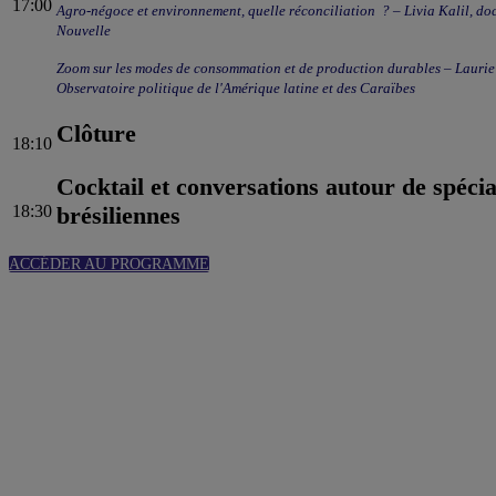
17:00
Agro-négoce et environnement, quelle réconciliation ? – Livia Kalil, doctorante en sciences politiques à l'Université Sorbonne
Nouvelle
Zoom sur les modes de consommation et de production durables – Laurie Servières, docteure en relations internationales,
Observatoire politique de l'Amérique latine et des Caraïbes
Clôture
18:10
Cocktail et conversations autour de spécia
18:30
brésiliennes
ACCÉDER AU PROGRAMME